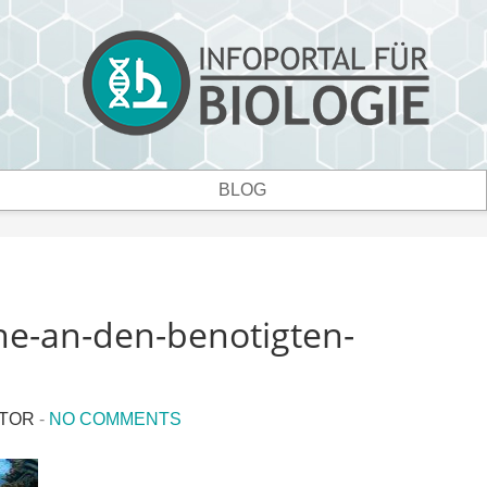
BLOG
e-an-den-benotigten-
ATOR
-
NO COMMENTS